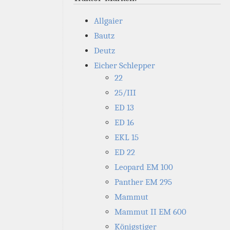
Allgaier
Bautz
Deutz
Eicher Schlepper
22
25/III
ED 13
ED 16
EKL 15
ED 22
Leopard EM 100
Panther EM 295
Mammut
Mammut II EM 600
Königstiger