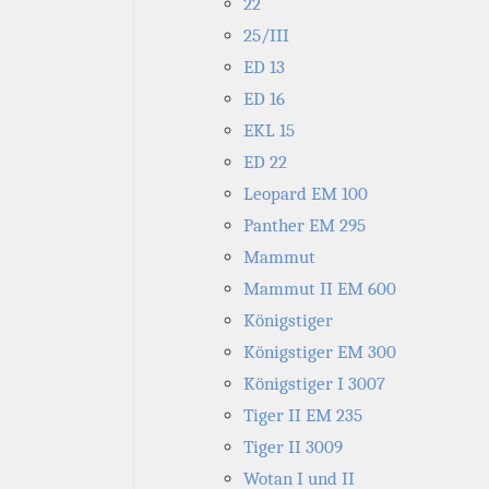
22
25/III
ED 13
ED 16
EKL 15
ED 22
Leopard EM 100
Panther EM 295
Mammut
Mammut II EM 600
Königstiger
Königstiger EM 300
Königstiger I 3007
Tiger II EM 235
Tiger II 3009
Wotan I und II