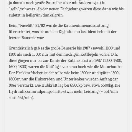
ja damals noch große Baureihe, aber mit Änderungen) in
"gelb"/schwarz. Ab der neuen Farbgebung waren diese dann wie bis
zuletzt in hellgrün/dunkelgrün.
Beim "Facelift" 81/82 wurde die Kabineninnenausstattung
überarbeitet, was bis auf den Digitaltacho fast identisch mit der
letzten Bauserie war.
Grundsätzlich gab es die große Bauserie bis 1987 (sowohl 1100 und
1300 als auch 1500) nur mit den niedrigen Kotflügeln vorne. D.h.
diese gingen nur bis zur Kante der Kabine. Erst ab 1987 (1300, 1400,
1600, 1800) waren die Kotflügel vorne so hoch wie die Motorhaube.
Der Heckkraftheber ist der selbe wie beim 1300er und später 1300-
1800er, nur die Hubstreben und Unterlenker wurden Anfang der
80er verstärkt. Die Hubkraft lag bei 6500kp bzw. etwa 6500kg. Die
Hydraulikzahnradpumpe hatte etwas mehr Leistung (~55l/min
statt 45l/min).