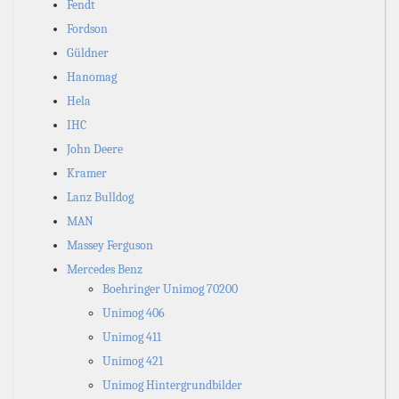
Fendt
Fordson
Güldner
Hanomag
Hela
IHC
John Deere
Kramer
Lanz Bulldog
MAN
Massey Ferguson
Mercedes Benz
Boehringer Unimog 70200
Unimog 406
Unimog 411
Unimog 421
Unimog Hintergrundbilder