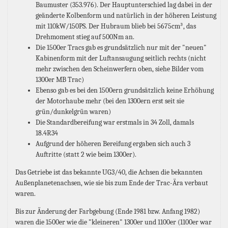
Baumuster (353.976). Der Hauptunterschied lag dabei in der
geänderte Kolbenform und natürlich in der höheren Leistung
mit 110kW/150PS. Der Hubraum blieb bei 5675cm³, das
Drehmoment stieg auf 500Nm an.
Die 1500er Tracs gab es grundsätzlich nur mit der "neuen"
Kabinenform mit der Luftansaugung seitlich rechts (nicht
mehr zwischen den Scheinwerfern oben, siehe Bilder vom
1300er MB Trac)
Ebenso gab es bei den 1500ern grundsätzlich keine Erhöhung
der Motorhaube mehr (bei den 1300ern erst seit sie
grün/dunkelgrün waren)
Die Standardbereifung war erstmals in 34 Zoll, damals
18.4R34
Aufgrund der höheren Bereifung ergaben sich auch 3
Auftritte (statt 2 wie beim 1300er).
Das Getriebe ist das bekannte UG3/40, die Achsen die bekannten
Außenplanetenachsen, wie sie bis zum Ende der Trac-Ära verbaut
waren.
Bis zur Änderung der Farbgebung (Ende 1981 bzw. Anfang 1982)
waren die 1500er wie die "kleineren" 1300er und 1100er (1100er war