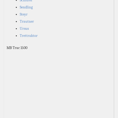
Schlüter
Sendling
Steyr
Trautner
Ursus
Trettraktor
MB Trac 1500