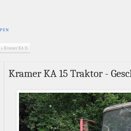
YPEN
» Kramer KA 15
Kramer KA 15 Traktor - Ges