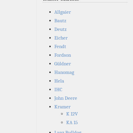
Allgaier
Bautz
Deutz
Eicher
Fendt
Fordson
Güldner
Hanomag
Hela
IHC
John Deere
Kramer
K 12V
KA 15
Lanz Bulldog